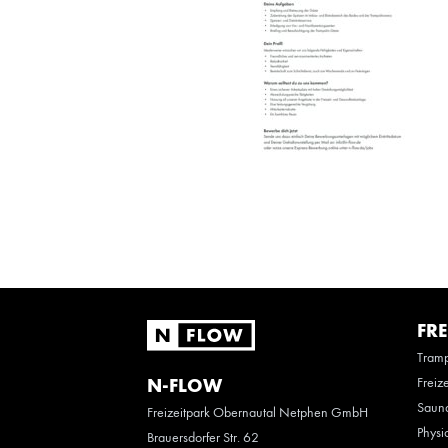
FRE
Tramp
Freiz
N-FLOW
Saun
Freizeitpark Obernautal Netphen GmbH
Physi
Brauersdorfer Str. 62