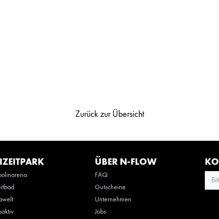
Zurück zur Übersicht
IZEITPARK
ÜBER N-FLOW
KO
olinarena
FAQ
Bi
eitbad
Gutscheine
awelt
Unternehmen
oaktiv
Jobs