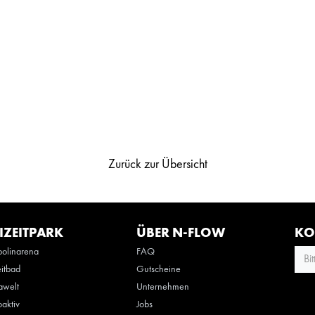
Zurück zur Übersicht
IZEITPARK
ÜBER N-FLOW
KO
olinarena
FAQ
Bi
eitbad
Gutscheine
awelt
Unternehmen
oaktiv
Jobs