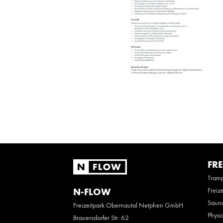
FRE
Tramp
Freiz
N-FLOW
Saun
Freizeitpark Obernautal Netphen GmbH
Physi
Brauersdorfer Str. 62