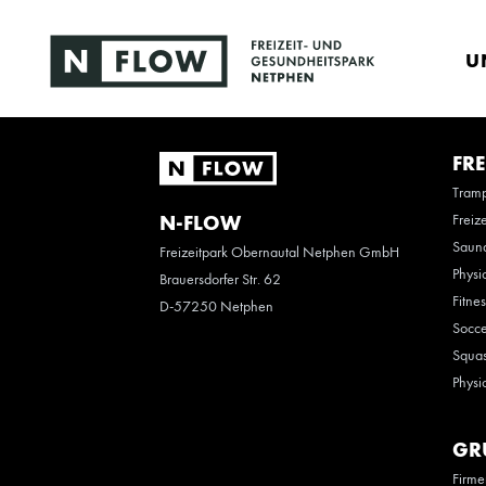
U
FRE
Tramp
Freiz
N-FLOW
Saun
Freizeitpark Obernautal Netphen GmbH
Physi
Brauersdorfer Str. 62
Fitne
D-57250 Netphen
Socce
Squas
Physi
GR
Firme