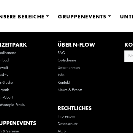
NSERE BEREICHE
GRUPPENEVENTS
UNT
IZEITPARK
ÜBER N-FLOW
KO
olinarena
FAQ
Bi
eitbad
Gutscheine
awelt
Unternehmen
oaktiv
Jobs
ss-Studio
Kontakt
rpark
News & Events
h-Court
otherapie-Praxis
RECHTLICHES
Impressum
UPPENEVENTS
Datenschutz
n & Vereine
AGB