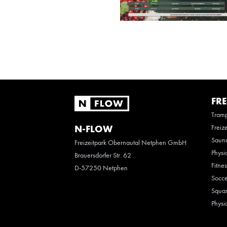
FRE
Tramp
Freiz
N-FLOW
Saun
Freizeitpark Obernautal Netphen GmbH
Physi
Brauersdorfer Str. 62
Fitne
D-57250 Netphen
Socce
Squas
Physi