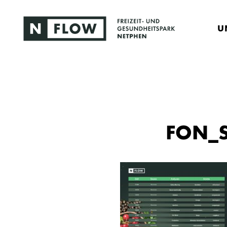
U
FON_S