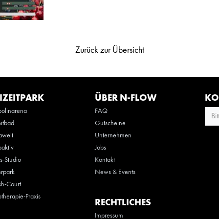
Zurück zur Übersicht
IZEITPARK
ÜBER N-FLOW
KO
olinarena
FAQ
Bi
eitbad
Gutscheine
awelt
Unternehmen
oaktiv
Jobs
ss-Studio
Kontakt
rpark
News & Events
h-Court
otherapie-Praxis
RECHTLICHES
Impressum