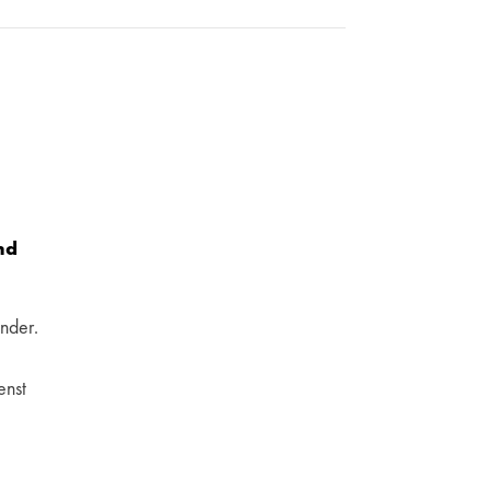
nd
nder.
enst