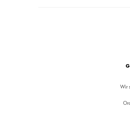
G
Wir 
Ord