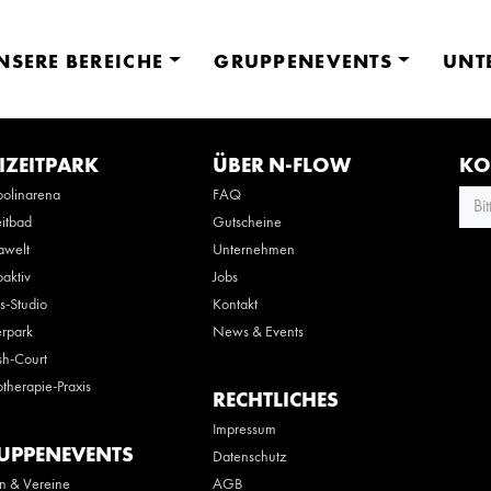
NSERE BEREICHE
GRUPPENEVENTS
UNT
IZEITPARK
ÜBER N-FLOW
KO
olinarena
FAQ
Bi
eitbad
Gutscheine
awelt
Unternehmen
oaktiv
Jobs
ss-Studio
Kontakt
rpark
News & Events
h-Court
otherapie-Praxis
RECHTLICHES
Impressum
UPPENEVENTS
Datenschutz
n & Vereine
AGB