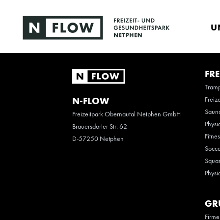
U
FRE
Tramp
Freiz
N-FLOW
Saun
Freizeitpark Obernautal Netphen GmbH
Physi
Brauersdorfer Str. 62
Fitne
D-57250 Netphen
Socce
Squas
Physi
GR
Firme