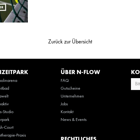
Zurück zur Übersicht
IZEITPARK
ÜBER N-FLOW
KO
olinarena
FAQ
Bi
eitbad
Gutscheine
awelt
Unternehmen
oaktiv
Jobs
ss-Studio
Kontakt
rpark
News & Events
h-Court
otherapie-Praxis
RECHTLICHES