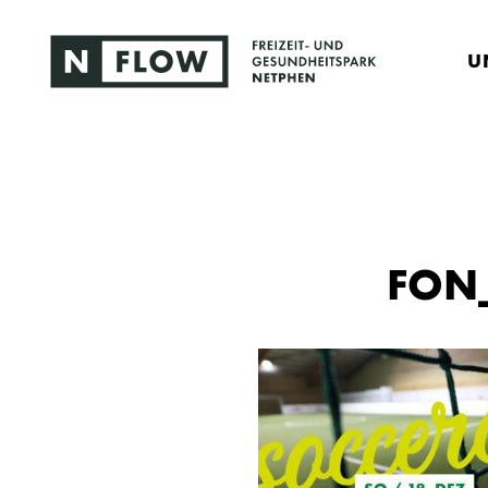
U
FON