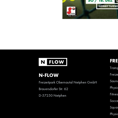
FRE
Tramp
Freiz
N-FLOW
Saun
Freizeitpark Obernautal Netphen GmbH
Physi
Brauersdorfer Str. 62
Fitne
D-57250 Netphen
Socce
Squas
Physi