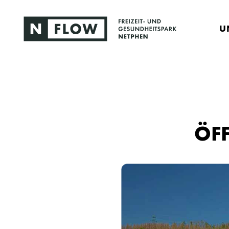
U
ÖFF