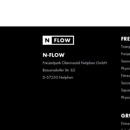
FRE
Tramp
Freiz
N-FLOW
Saun
Freizeitpark Obernautal Netphen GmbH
Physi
Brauersdorfer Str. 62
Fitne
D-57250 Netphen
Socce
Squas
Physi
GR
Firme