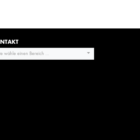
NTAKT
tte wähle einen Bereich ...