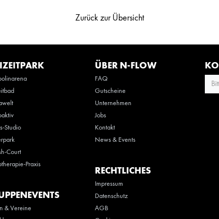
Zurück zur Übersicht
IZEITPARK
ÜBER N-FLOW
KO
olinarena
FAQ
Bi
eitbad
Gutscheine
awelt
Unternehmen
oaktiv
Jobs
ss-Studio
Kontakt
rpark
News & Events
h-Court
otherapie-Praxis
RECHTLICHES
Impressum
UPPENEVENTS
Datenschutz
n & Vereine
AGB