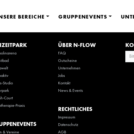
NSERE BEREICHE
GRUPPENEVENTS
UNT
IZEITPARK
ÜBER N-FLOW
KO
olinarena
FAQ
Bi
eitbad
Gutscheine
awelt
Unternehmen
oaktiv
Jobs
ss-Studio
Kontakt
rpark
News & Events
h-Court
otherapie-Praxis
RECHTLICHES
Impressum
UPPENEVENTS
Datenschutz
n & Vereine
AGB