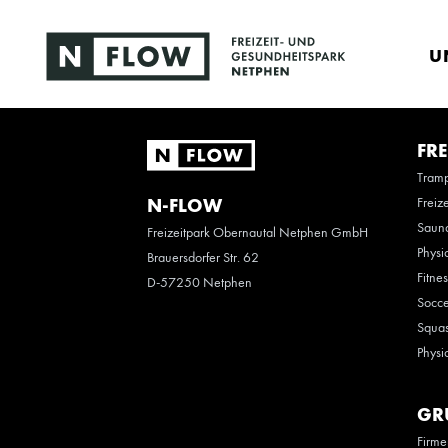
U
FRE
Tramp
Freiz
N-FLOW
Saun
Freizeitpark Obernautal Netphen GmbH
Physi
Brauersdorfer Str. 62
Fitne
D-57250 Netphen
Socce
Squas
Physi
GR
Firme