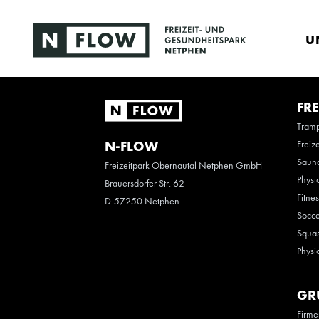
U
FRE
Tramp
Freiz
N-FLOW
Saun
Freizeitpark Obernautal Netphen GmbH
Physi
Brauersdorfer Str. 62
Fitne
D-57250 Netphen
Socce
Squas
Physi
GR
Firme