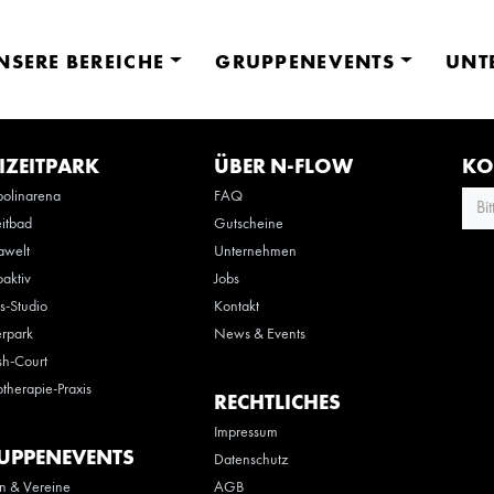
NSERE BEREICHE
GRUPPENEVENTS
UNT
IZEITPARK
ÜBER N-FLOW
KO
olinarena
FAQ
Bi
eitbad
Gutscheine
awelt
Unternehmen
oaktiv
Jobs
ss-Studio
Kontakt
rpark
News & Events
h-Court
otherapie-Praxis
RECHTLICHES
Impressum
UPPENEVENTS
Datenschutz
n & Vereine
AGB