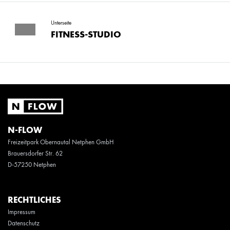
Unterseite
FITNESS-STUDIO
N-FLOW
Freizeitpark Obernautal Netphen GmbH
Brauersdorfer Str. 62
D-57250 Netphen
RECHTLICHES
Impressum
Datenschutz