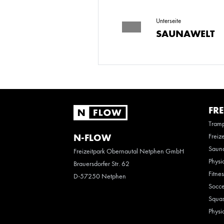
Unterseite
SAUNAWELT
FRE
Tramp
Freiz
N-FLOW
Saun
Freizeitpark Obernautal Netphen GmbH
Physi
Brauersdorfer Str. 62
Fitne
D-57250 Netphen
Socce
Squas
Physi