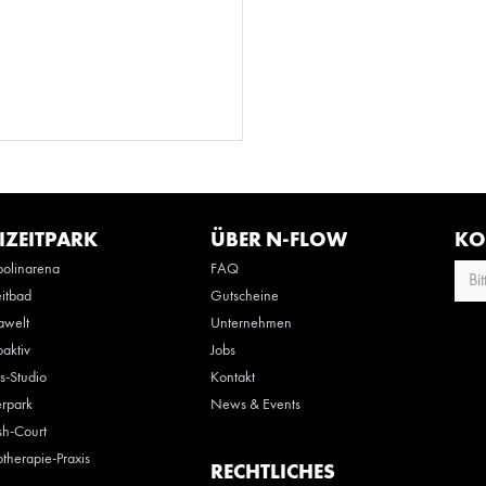
IZEITPARK
ÜBER N-FLOW
KO
olinarena
FAQ
Bi
eitbad
Gutscheine
awelt
Unternehmen
oaktiv
Jobs
ss-Studio
Kontakt
rpark
News & Events
h-Court
otherapie-Praxis
RECHTLICHES