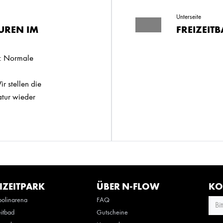
Unterseite
UREN IM
FREIZEIT
: Normale
tellen die
tur wieder
IZEITPARK
ÜBER N-FLOW
KO
olinarena
FAQ
Bi
eitbad
Gutscheine