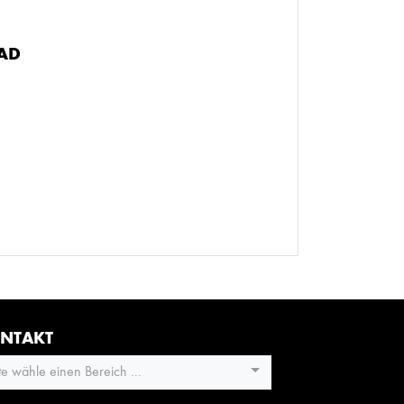
BAD
NTAKT
tte wähle einen Bereich ...