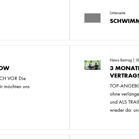
Unterseite
SCHWIMM
News-Beitrag | 0
LOW
3 MONAT
VERTRAG
ICH VOR Die
TOP-ANGEBOT 
r möchten uns
ohne verläng
und ALS TRA
wieder da: uns