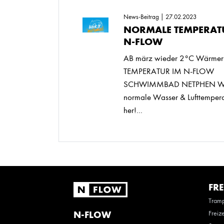
News-Beitrag | 27.02.2023
NORMALE TEMPERAT
N-FLOW
AB märz wieder 2°C Wärmer
TEMPERATUR IM N-FLOW
SCHWIMMBAD NETPHEN Wir s
normale Wasser & Lufttempera
her!...
FRE
Tramp
Freiz
N-FLOW