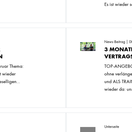
Es ist wieder s
News-Beitrag | 0
R
3 MONAT
N
VERTRAG
uar Thema:
TOP-ANGEBOT 
t wieder
ohne verläng
selligen...
und ALS TRA
wieder da: uns
Unterseite