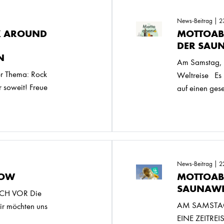
News-Beitrag | 2
K AROUND
MOTTOABE
DER SAU
N
Am Samstag, 
r Thema: Rock
Weltreise Es i
r soweit! Freue
auf einen gese
News-Beitrag | 2
LOW
MOTTOAB
SAUNAWE
ICH VOR Die
AM SAMSTAG
r möchten uns
EINE ZEITRE