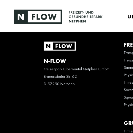
U
FRE
Tramp
Freiz
N-FLOW
Saun
Freizeitpark Obernautal Netphen GmbH
Physi
Brauersdorfer Str. 62
Fitne
D-57250 Netphen
Socce
Squas
Physi
GR
Firme