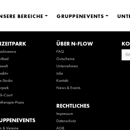
NSERE BEREICHE
GRUPPENEVENTS
UNT
IZEITPARK
ÜBER N-FLOW
KO
olinarena
FAQ
Bi
eitbad
Gutscheine
awelt
Unternehmen
oaktiv
Jobs
ss-Studio
Kontakt
rpark
News & Events
h-Court
otherapie-Praxis
RECHTLICHES
Impressum
UPPENEVENTS
Datenschutz
n & Vereine
AGB